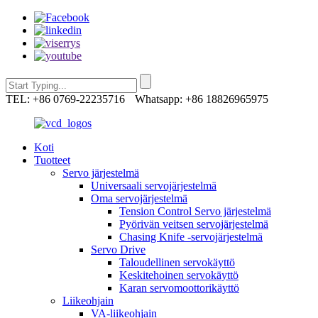
TEL: +86 0769-22235716
Whatsapp: +86 18826965975
Koti
Tuotteet
Servo järjestelmä
Universaali servojärjestelmä
Oma servojärjestelmä
Tension Control Servo järjestelmä
Pyörivän veitsen servojärjestelmä
Chasing Knife -servojärjestelmä
Servo Drive
Taloudellinen servokäyttö
Keskitehoinen servokäyttö
Karan servomoottorikäyttö
Liikeohjain
VA-liikeohjain