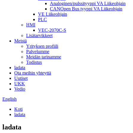
Analoginen/pulssityyppi VA Liikeohjain
CANOpen Bus tyyppi VA Liikeohjain
VE Liikeohjain
PLC
HMI
VEC-2070C-S
Lisätarvikkeet
Meistä
Yrityksen profiili
Palvelumme
Meidän tarinamme
Todistus
ladata
Ota meihin yhteyttä
Uutiset
UKK
Vedio
English
Koti
ladata
ladata