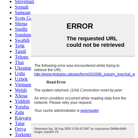
Slovenian
Somali
Samoan
Scots Gaelic
Shona
Sindhi
Sundanese
Swahili
Tajik
Tamil
Telugu
Thai
Ukrainian
Urdu
Uzbek
Vietnamese
Welsh
Xhosa
Yiddish
Yoruba
Zulu
Kinyarwanda
Tatar
Oriya
Turkmen