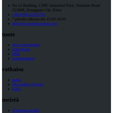
No.12 Building, CIMC Industrial Park, Nanshan Road
523808, Dongguan City, Kiina
+86 0769-22235716
7 päivää viikossa klo 10.00-18.00
info@vecmotioncontrol.com
tuote
Servo järjestelmä
Liikeohjain
HMI
Lisätarvikkeet
ratkaisu
ladata
Ota meihin yhteyttä
UKK
meistä
Yrityksen profiili