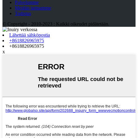
Palvelumme
Meidän tarinamme
Todistus
© Copyright - 2010-2023 : Kaikki oikeudet pidätetään.
Lähettää sähköpostia
+8618826965975
+8618826965975
x