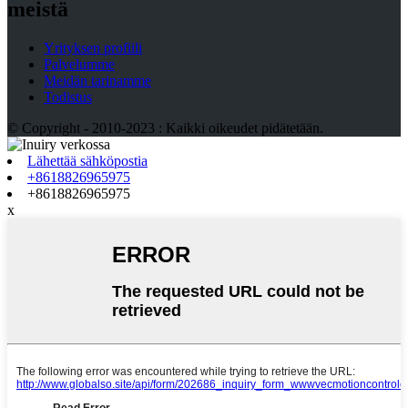
meistä
Yrityksen profiili
Palvelumme
Meidän tarinamme
Todistus
© Copyright - 2010-2023 : Kaikki oikeudet pidätetään.
Lähettää sähköpostia
+8618826965975
+8618826965975
x