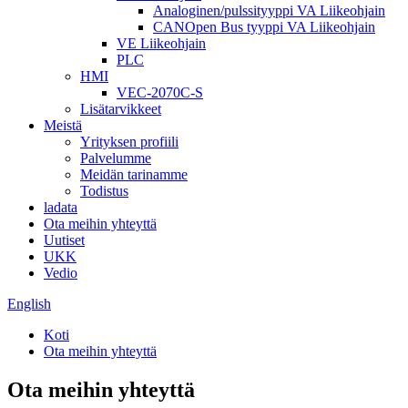
Analoginen/pulssityyppi VA Liikeohjain
CANOpen Bus tyyppi VA Liikeohjain
VE Liikeohjain
PLC
HMI
VEC-2070C-S
Lisätarvikkeet
Meistä
Yrityksen profiili
Palvelumme
Meidän tarinamme
Todistus
ladata
Ota meihin yhteyttä
Uutiset
UKK
Vedio
English
Koti
Ota meihin yhteyttä
Ota meihin yhteyttä