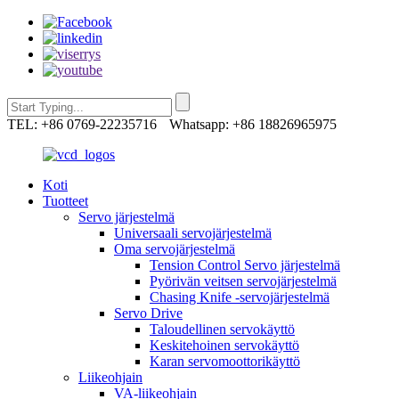
TEL: +86 0769-22235716
Whatsapp: +86 18826965975
Koti
Tuotteet
Servo järjestelmä
Universaali servojärjestelmä
Oma servojärjestelmä
Tension Control Servo järjestelmä
Pyörivän veitsen servojärjestelmä
Chasing Knife -servojärjestelmä
Servo Drive
Taloudellinen servokäyttö
Keskitehoinen servokäyttö
Karan servomoottorikäyttö
Liikeohjain
VA-liikeohjain