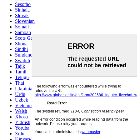
Sesotho
Sinhala
Slovak
Slovenian
Somali
Samoan
Scots Gaelic
Shona
Sindhi
Sundanese
Swahili
Tajik
Tamil
Telugu
Thai
Ukrainian
Urdu
Uzbek
Vietnamese
Welsh
Xhosa
Yiddish
Yoruba
Zulu
Kinyarwanda