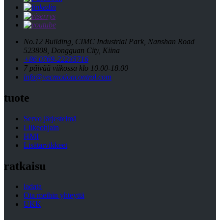
No.12 Building, CIMC Industrial Park, Nanshan Road
523808, Dongguan City, Kiina
+86 0769-22235716
7 päivää viikossa klo 10.00-18.00
info@vecmotioncontrol.com
tuote
Servo järjestelmä
Liikeohjain
HMI
Lisätarvikkeet
ratkaisu
ladata
Ota meihin yhteyttä
UKK